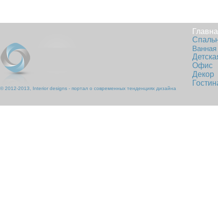
Главн
Спаль
Ванная
Детска
Офис
Декор
Гостин
© 2012-2013, Interior designs - портал о современных тенденциях дизайна