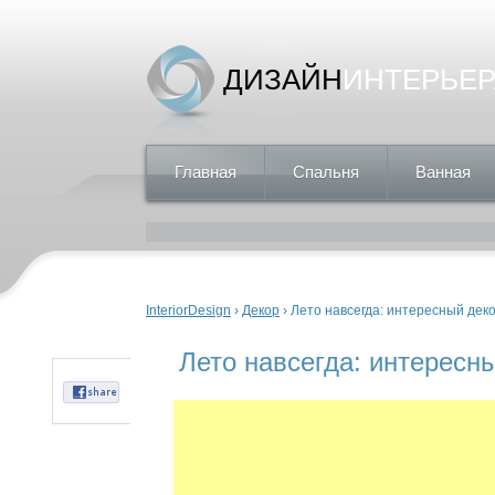
ДИЗАЙН
ИНТЕРЬЕР
Главная
Спальня
Ванная
Вы здесь
InteriorDesign
›
Декор
› Лето навсегда: интересный дек
Лето навсегда: интересн