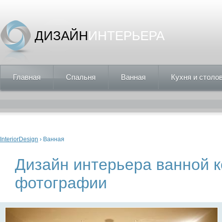
ДИЗАЙН
ИНТЕРЬЕРА
Главная
Спальня
Ванная
Кухня и столо
Вы здесь
InteriorDesign
› Ванная
Дизайн интерьера ванной 
фотографии