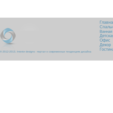
Главн
Спаль
Ванная
Детска
Офис
Декор
Гостин
© 2012-2013, Interior designs - портал о современных тенденциях дизайна