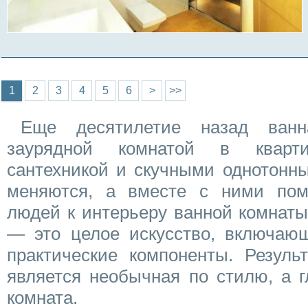
Страницы
1
2
3
4
5
6
>
>>
Еще десятилетие назад ванн
заурядной комнатой в кварт
сантехникой и скучными однотонн
меняются, а вместе с ними пом
людей к интерьеру ванной комнаты
— это целое искусство, включаю
практические компоненты. Результ
является необычная по стилю, а г
комната.