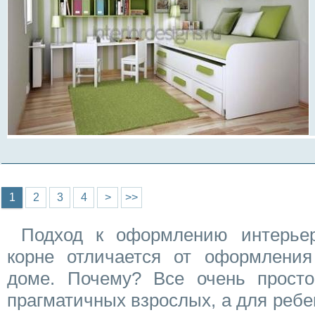
Страницы
1
2
3
4
>
>>
Подход к оформлению интерьер
корне отличается от оформлени
доме. Почему? Все очень просто
прагматичных взрослых, а для ребе