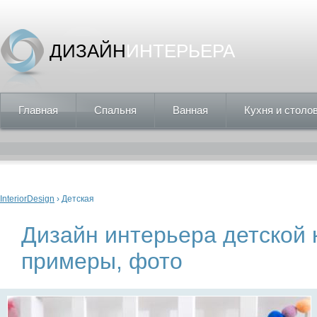
ДИЗАЙН
ИНТЕРЬЕРА
Главная
Спальня
Ванная
Кухня и столо
Вы здесь
InteriorDesign
› Детская
Дизайн интерьера детской 
примеры, фото