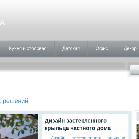
А
Кухня и столовая
Детская
Офис
Декор
х решений
Дизайн застекленного
крыльца частного дома
Дизайн застекленного крыльца