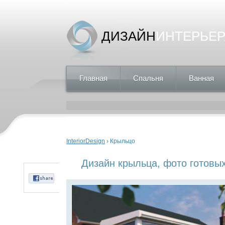
ДИЗАЙН
ИНТЕРЬЕР
Главная
Спальня
Ванная
Вы здесь
InteriorDesign
› Крыльцо
Дизайн крыльца, фото готовы