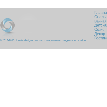
Главн
Спаль
Ванная
Детска
Офис
Декор
Гостин
© 2012-2013, Interior designs - портал о современных тенденциях дизайна