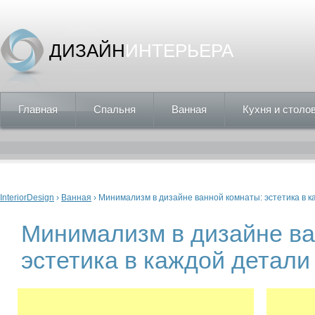
ДИЗАЙН
ИНТЕРЬЕРА
Главная
Спальня
Ванная
Кухня и столо
Вы здесь
InteriorDesign
›
Ванная
› Минимализм в дизайне ванной комнаты: эстетика в 
Минимализм в дизайне ва
эстетика в каждой детали