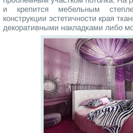
проблемным участком потолка. На р
и крепится мебельным степл
конструкции эстетичности края тка
декоративными накладками либо м