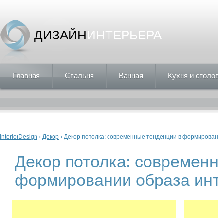
ДИЗАЙН
ИНТЕРЬЕРА
Главная
Спальня
Ванная
Кухня и столо
Вы здесь
InteriorDesign
›
Декор
› Декор потолка: современные тенденции в формирова
Декор потолка: современ
формировании образа ин