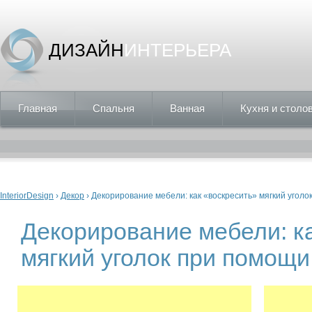
ДИЗАЙН
ИНТЕРЬЕРА
Главная
Спальня
Ванная
Кухня и столо
Вы здесь
InteriorDesign
›
Декор
› Декорирование мебели: как «воскресить» мягкий уголо
Декорирование мебели: к
мягкий уголок при помощи