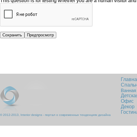
This question is for testing whether you are a human visitor a
Главн
Спаль
Ванная
Детска
Офис
Декор
Гостин
© 2012-2013, Interior designs - портал о современных тенденциях дизайна