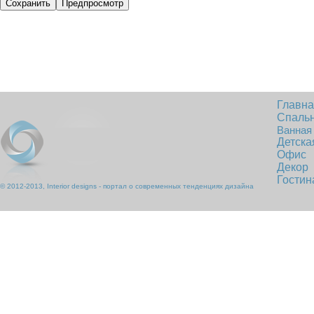
Главн
Спаль
Ванная
Детска
Офис
Декор
Гостин
© 2012-2013, Interior designs - портал о современных тенденциях дизайна