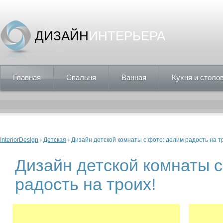
ДИЗАЙН
ИНТЕРЬЕРА
Главная
Спальня
Ванная
Кухня и столо
Вы здесь
InteriorDesign
›
Детская
› Дизайн детской комнаты с фото: делим радость на т
Дизайн детской комнаты с
радость на троих!