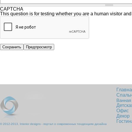
CAPTCHA
This question is for testing whether you are a human visitor a
Главн
Спаль
Ванная
Детска
Офис
Декор
Гостин
© 2012-2013, Interior designs - портал о современных тенденциях дизайна