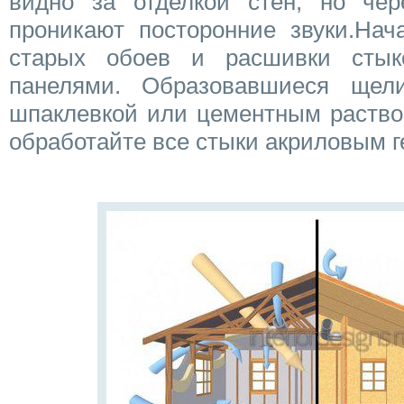
видно за отделкой стен, но че
проникают посторонние звуки.Нач
старых обоев и расшивки сты
панелями. Образовавшиеся щели
шпаклевкой или цементным раство
обработайте все стыки акриловым г