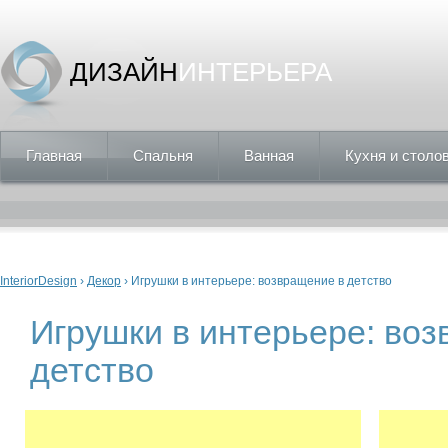
ДИЗАЙН
ИНТЕРЬЕРА
Главная
Спальня
Ванная
Кухня и столо
Вы здесь
InteriorDesign
›
Декор
› Игрушки в интерьере: возвращение в детство
Игрушки в интерьере: во
детство