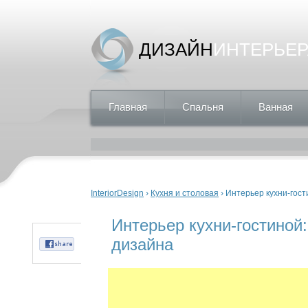
ДИЗАЙН
ИНТЕРЬЕР
Главная
Спальня
Ванная
Вы здесь
InteriorDesign
›
Кухня и столовая
› Интерьер кухни-гос
Интерьер кухни-гостиной
дизайна