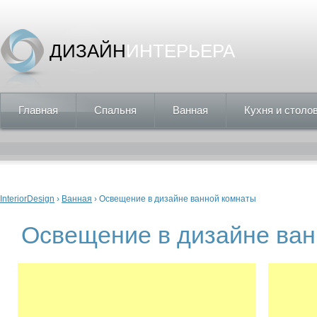
ДИЗАЙН
ИНТЕРЬЕРА
Главная
Спальня
Ванная
Кухня и столо
Вы здесь
InteriorDesign
›
Ванная
› Освещение в дизайне ванной комнаты
Освещение в дизайне ван