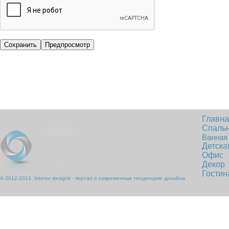
Главн
Спаль
Ванная
Детска
Офис
Декор
Гостин
© 2012-2013, Interior designs - портал о современных тенденциях дизайна