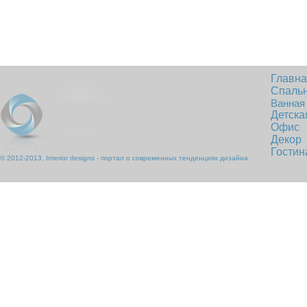
Главн
Спаль
Ванная
Детска
Офис
Декор
Гостин
© 2012-2013, Interior designs - портал о современных тенденциях дизайна