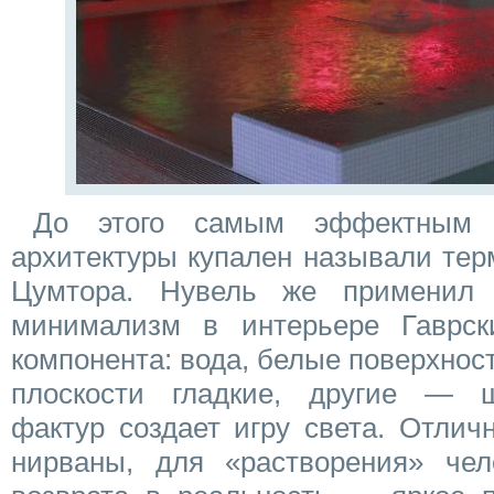
До этого самым эффектным 
архитектуры купален называли те
Цумтора. Нувель же применил 
минимализм в интерьере Гаврск
компонента: вода, белые поверхност
плоскости гладкие, другие — ш
фактур создает игру света. Отлич
нирваны, для «растворения» че