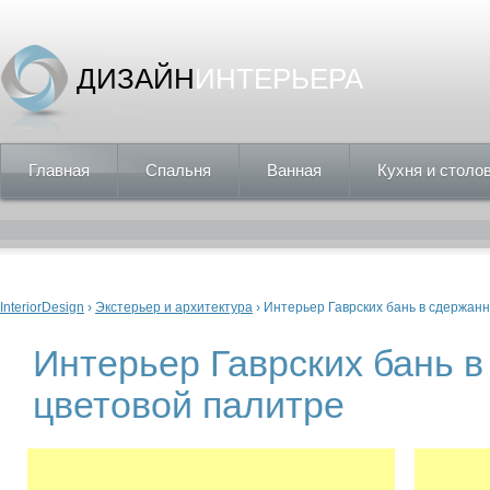
ДИЗАЙН
ИНТЕРЬЕРА
Главная
Спальня
Ванная
Кухня и столо
Вы здесь
InteriorDesign
›
Экстерьер и архитектура
› Интерьер Гаврских бань в сдержан
Интерьер Гаврских бань 
цветовой палитре