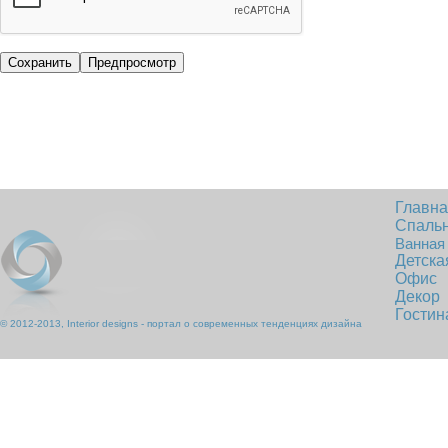
Главн
Спаль
Ванная
Детска
Офис
Декор
Гостин
© 2012-2013, Interior designs - портал о современных тенденциях дизайна