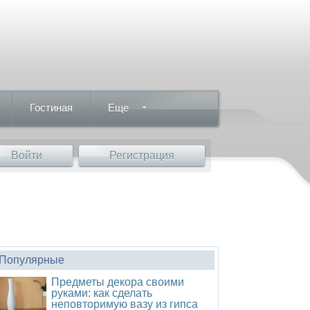
Гостиная
Еще
Войти
Регистрация
Популярные
Предметы декора своими
руками: как сделать
неповторимую вазу из гипса