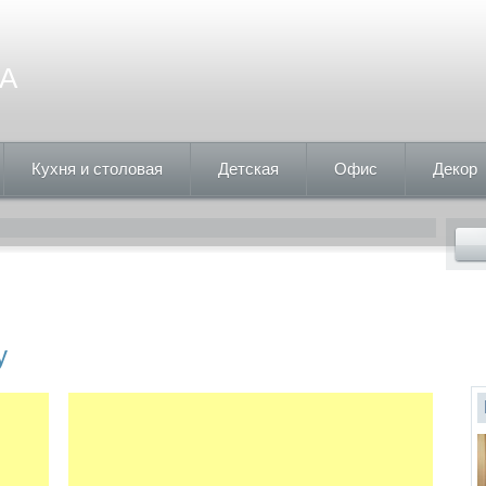
А
Кухня и столовая
Детская
Офис
Декор
у