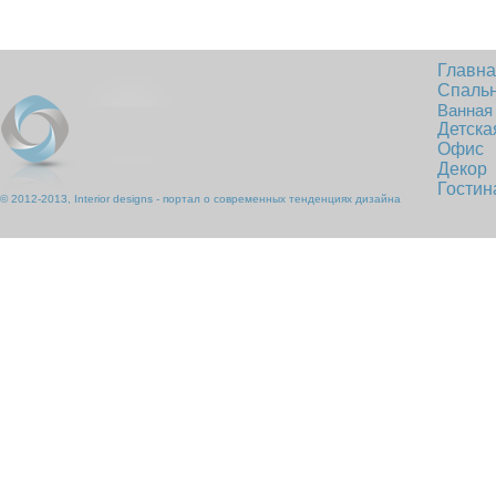
Главн
Спаль
Ванная
Детска
Офис
Декор
Гостин
© 2012-2013, Interior designs - портал о современных тенденциях дизайна