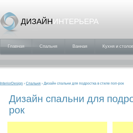
ДИЗАЙН
ИНТЕРЬЕРА
Главная
Спальня
Ванная
Кухня и столо
Вы здесь
InteriorDesign
›
Спальня
› Дизайн спальни для подростка в стиле поп-рок
Дизайн спальни для подро
рок