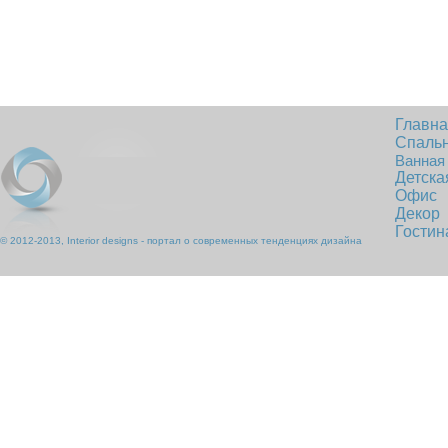
Главн
Спаль
Ванная
Детска
Офис
Декор
Гостин
© 2012-2013, Interior designs - портал о современных тенденциях дизайна