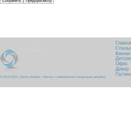
Главн
Спаль
Ванная
Детска
Офис
Декор
Гостин
© 2012-2013, Interior designs - портал о современных тенденциях дизайна