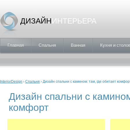
ДИЗАЙН
ИНТЕРЬЕРА
Главная
Спальня
Ванная
Кухня и столо
Вы здесь
InteriorDesign
›
Спальня
› Дизайн спальни с камином: там, где обитает комфор
Дизайн спальни с камином
комфорт