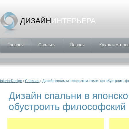
ДИЗАЙН
ИНТЕРЬЕРА
Главная
Спальня
Ванная
Кухня и столо
Вы здесь
InteriorDesign
›
Спальня
› Дизайн спальни в японском стиле: как обустроить 
Дизайн спальни в японско
обустроить философский