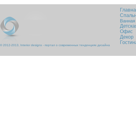
Главн
Спаль
Ванная
Детска
Офис
Декор
Гостин
© 2012-2013, Interior designs - портал о современных тенденциях дизайна