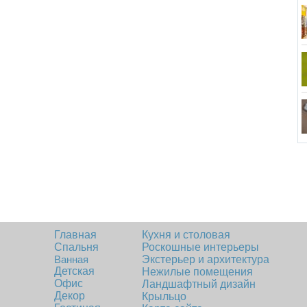
Главная
Кухня и столовая
Спальня
Роскошные интерьеры
Ванная
Экстерьер и архитектура
Детская
Нежилые помещения
Офис
Ландшафтный дизайн
Декор
Крыльцо