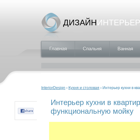
ДИЗАЙН
ИНТЕРЬЕР
Главная
Спальня
Ванная
Вы здесь
InteriorDesign
›
Кухня и столовая
› Интерьер кухни в кв
Интерьер кухни в квартир
функциональную мойку