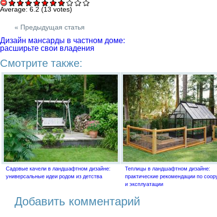
Average:
6.2
(
13
votes)
« Предыдущая статья
Дизайн мансарды в частном доме:
расширьте свои владения
Смотрите также:
Садовые качели в ландшафтном дизайне:
Теплицы в ландшафтном дизайне:
универсальные идеи родом из детства
практические рекомендации по соо
и эксплуатации
Добавить комментарий