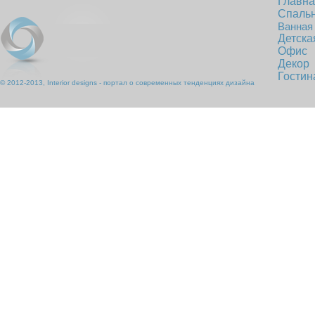
Главн
Спаль
Ванная
Детска
Офис
Декор
Гостин
© 2012-2013, Interior designs - портал о современных тенденциях дизайна