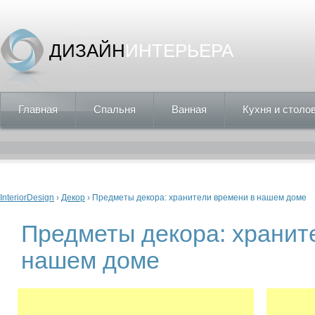
ДИЗАЙН
ИНТЕРЬЕРА
Главная
Спальня
Ванная
Кухня и столо
Вы здесь
InteriorDesign
›
Декор
› Предметы декора: хранители времени в нашем доме
Предметы декора: хранит
нашем доме