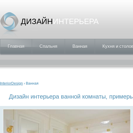
ДИЗАЙН
ИНТЕРЬЕРА
Главная
Спальня
Ванная
Кухня и столо
Вы здесь
InteriorDesign
› Ванная
Дизайн интерьера ванной комнаты, пример