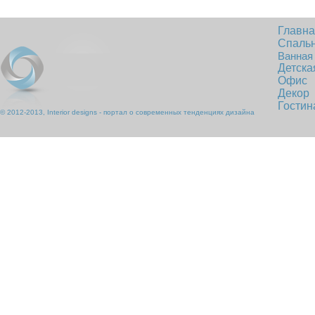
Главн
Спаль
Ванная
Детска
Офис
Декор
Гостин
© 2012-2013, Interior designs - портал о современных тенденциях дизайна