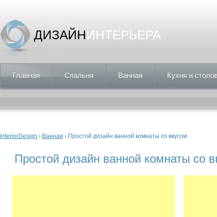
ДИЗАЙН
ИНТЕРЬЕРА
Главная
Спальня
Ванная
Кухня и столо
Вы здесь
InteriorDesign
›
Ванная
› Простой дизайн ванной комнаты со вкусом
Простой дизайн ванной комнаты со в