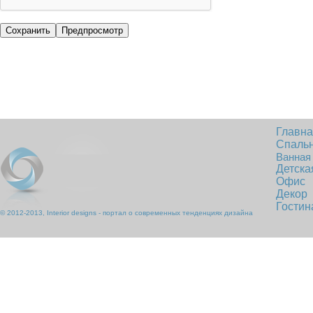
Главн
Спаль
Ванная
Детска
Офис
Декор
Гостин
© 2012-2013, Interior designs - портал о современных тенденциях дизайна