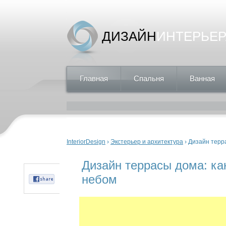
ДИЗАЙН
ИНТЕРЬЕР
Главная
Спальня
Ванная
Вы здесь
InteriorDesign
›
Экстерьер и архитектура
› Дизайн терр
Дизайн террасы дома: ка
небом