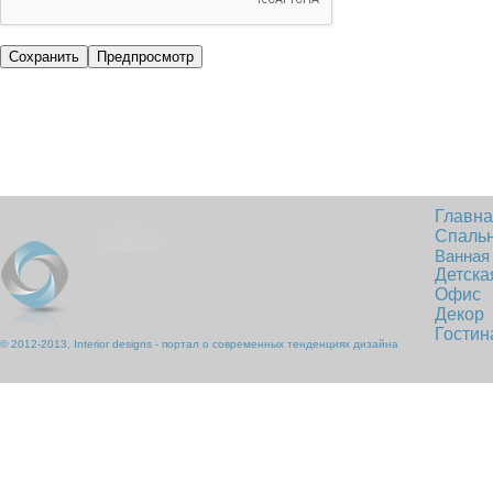
Главн
Спаль
Ванная
Детска
Офис
Декор
Гостин
© 2012-2013, Interior designs - портал о современных тенденциях дизайна