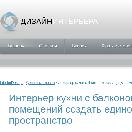
ДИЗАЙН
ИНТЕРЬЕРА
Главная
Спальня
Ванная
Кухня и столо
Вы здесь
InteriorDesign
›
Кухня и столовая
› Интерьер кухни с балконом: как из двух п
Интерьер кухни с балконом
помещений создать един
пространство