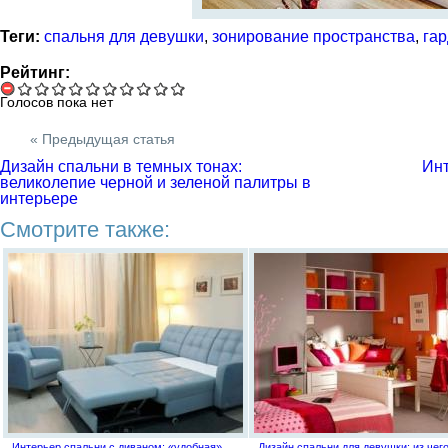
Теги:
спальня для девушки
,
зонирование пространства
,
га
Рейтинг:
Голосов пока нет
« Предыдущая статья
Дизайн спальни в темных тонах:
Инт
великолепие черной и зеленой палитры в
интерьере
Смотрите также:
Интерьер спальни с диваном: «удобная»
Дизайн спальни для девушки: из чег