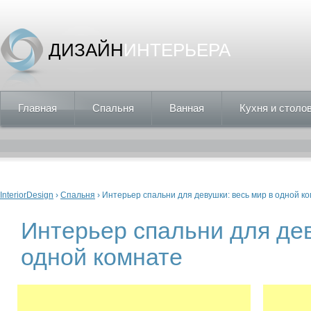
ДИЗАЙН
ИНТЕРЬЕРА
Главная
Спальня
Ванная
Кухня и столо
Вы здесь
InteriorDesign
›
Спальня
› Интерьер спальни для девушки: весь мир в одной к
Интерьер спальни для дев
одной комнате