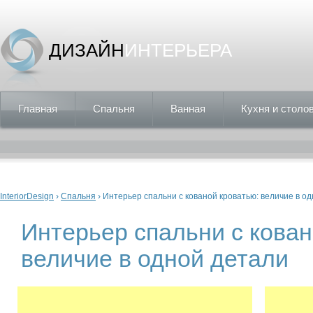
ДИЗАЙН
ИНТЕРЬЕРА
Главная
Спальня
Ванная
Кухня и столо
Вы здесь
InteriorDesign
›
Спальня
› Интерьер спальни с кованой кроватью: величие в о
Интерьер спальни с кован
величие в одной детали