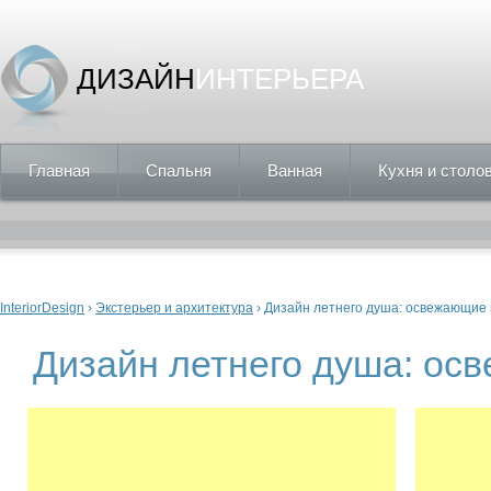
ДИЗАЙН
ИНТЕРЬЕРА
Главная
Спальня
Ванная
Кухня и столо
Вы здесь
InteriorDesign
›
Экстерьер и архитектура
› Дизайн летнего душа: освежающие
Дизайн летнего душа: ос