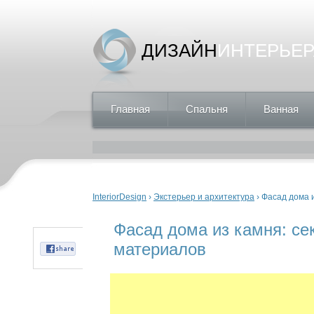
ДИЗАЙН
ИНТЕРЬЕР
Главная
Спальня
Ванная
Вы здесь
InteriorDesign
›
Экстерьер и архитектура
› Фасад дома 
Фасад дома из камня: се
материалов